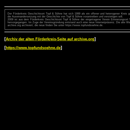
Der Förderkreis Geschichtsort Topf & Söhne hat sich 1999 als ein offener und heterogener Kreis g
die Auseinandersetzung mit der Geschichte von Topf & Söhne vorantreiben und verstetigen will.
2009 ist aus dem Förderkreis Geschichtsort Topf & Söhne der eingetragene Verein Erinnerungsort
hervorgegangen. Im Zuge der Vereinsgründung entstand auch eine neue Internetpräsenz. Die alte Web
archive.org archiviert, die neue finden Sie unter https://www.topfundsoehne.de.
[
]
Archiv der alten Förderkreis-Seite auf archive.org
[
]
https://www.topfundsoehne.de